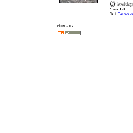
Durata:
2:43
Altri in
Tour operato
Página 1 di 1