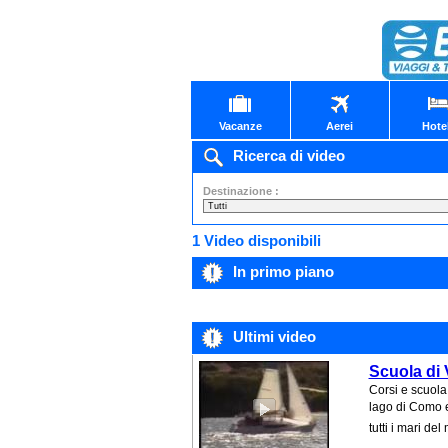
Vacanze
Aerei
Hote
Ricerca di video
Destinazione :
1 Video disponibili
In primo piano
Ultimi video
Scuola di 
Corsi e scuola
lago di Como e 
tutti i mari del