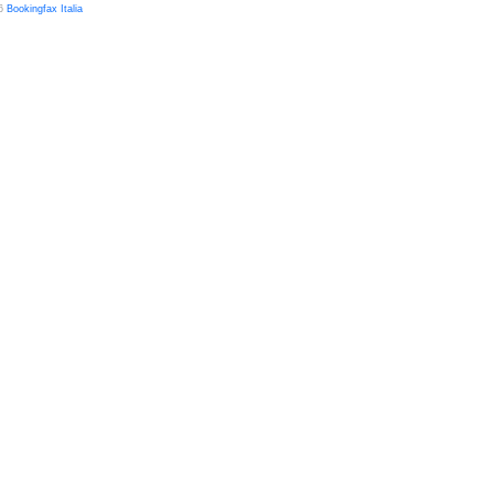
26
Bookingfax Italia