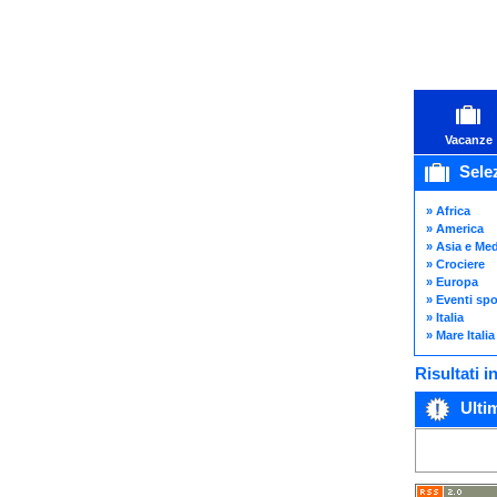
Vacanze
Selez
» Africa
» America
» Asia e Med
» Crociere
» Europa
» Eventi spo
» Italia
» Mare Italia
Risultati 
Ultim