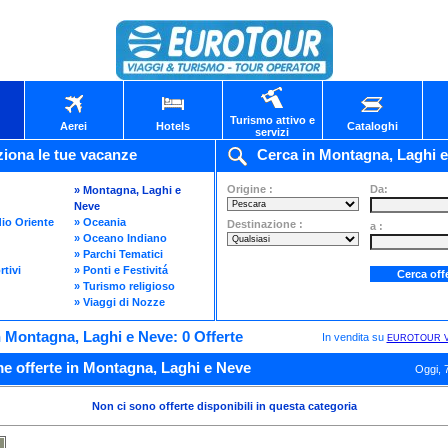
Turismo attivo e
Aerei
Hotels
Cataloghi
servizi
iona le tue vacanze
Cerca in Montagna, Laghi 
Origine :
Da:
» Montagna, Laghi e
Neve
io Oriente
» Oceania
Destinazione :
a :
» Oceano Indiano
» Parchi Tematici
rtivi
» Ponti e Festivitá
» Turismo religioso
» Viaggi di Nozze
in Montagna, Laghi e Neve: 0 Offerte
In vendita su
EUROTOUR V
e offerte in Montagna, Laghi e Neve
Oggi, 
Non ci sono offerte disponibili in questa categoria