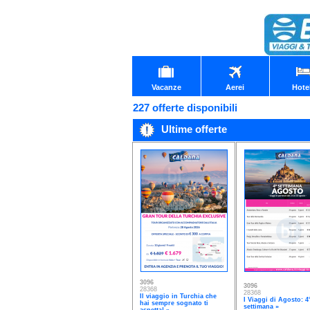
Vacanze
Aerei
Hote
227 offerte disponibili
Ultime offerte
3096
3096
28368
28368
Il viaggio in Turchia che
I Viaggi di Agosto: 4
hai sempre sognato ti
settimana »